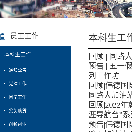
员工工作
本科生工
本科生工作
回顾 | 同
预告 | 五
通知公告
列工作坊
党建工作
回顾|伟德国
同路人加油站“
团学工作
回顾|202
奖惩助贷
涯导航台”系列
预告|伟德国
创新创业